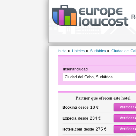
R
Inicio
Hoteles
Sudáfrica
Ciudad del Ca
Insertar ciudad
Partner que ofrecen este hotel
18 €
Verificar 
Booking
desde
precio
234 €
Verificar 
Expedia
desde
precio
275 €
Verificar 
Hotels.com
desde