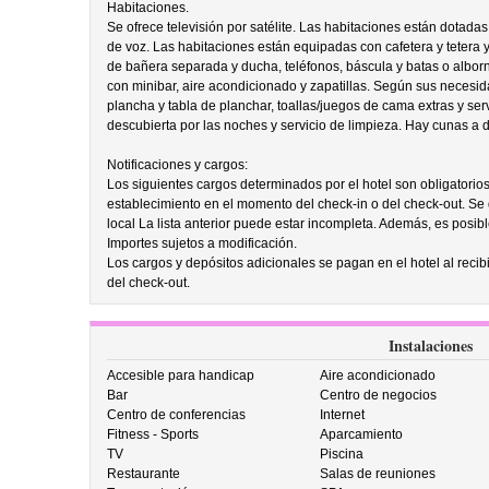
Habitaciones.
Se ofrece televisión por satélite. Las habitaciones están dotadas 
de voz. Las habitaciones están equipadas con cafetera y tetera 
de bañera separada y ducha, teléfonos, báscula y batas o albo
con minibar, aire acondicionado y zapatillas. Según sus necesi
plancha y tabla de planchar, toallas/juegos de cama extras y ser
descubierta por las noches y servicio de limpieza. Hay cunas a di
Notificaciones y cargos:
Los siguientes cargos determinados por el hotel son obligatorio
establecimiento en el momento del check-in o del check-out. Se
local La lista anterior puede estar incompleta. Además, es posib
Importes sujetos a modificación.
Los cargos y depósitos adicionales se pagan en el hotel al recibi
del check-out.
Instalaciones
Accesible para handicap
Aire acondicionado
Bar
Centro de negocios
Centro de conferencias
Internet
Fitness - Sports
Aparcamiento
TV
Piscina
Restaurante
Salas de reuniones