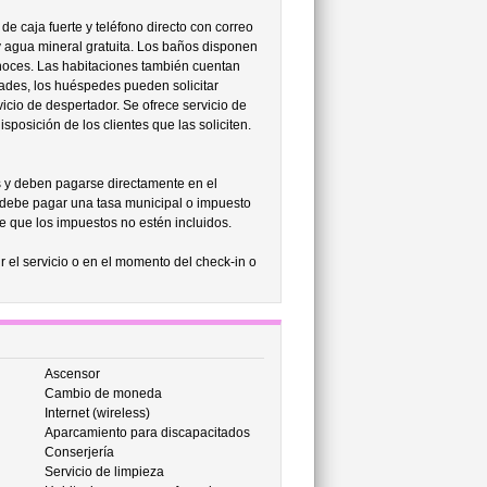
de caja fuerte y teléfono directo con correo
y agua mineral gratuita. Los baños disponen
rnoces. Las habitaciones también cuentan
dades, los huéspedes pueden solicitar
vicio de despertador. Se ofrece servicio de
sposición de los clientes que las soliciten.
s y deben pagarse directamente en el
 debe pagar una tasa municipal o impuesto
le que los impuestos no estén incluidos.
r el servicio o en el momento del check-in o
Ascensor
Cambio de moneda
Internet (wireless)
Aparcamiento para discapacitados
Conserjería
Servicio de limpieza