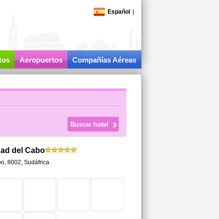
Español
|
tos
Aeropuertos
Compañías Aéreas
dad del Cabo
bo
,
8002,
Sudáfrica