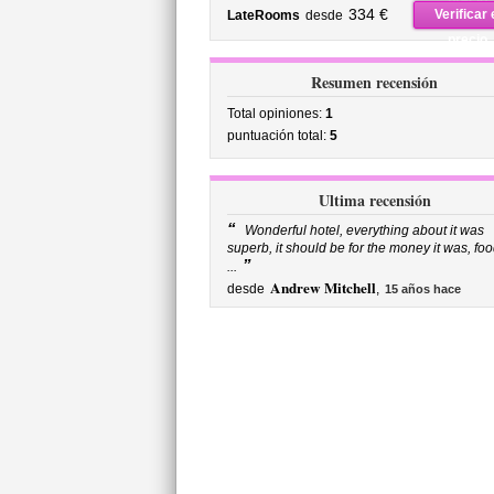
precio
334 €
Verificar 
LateRooms
desde
precio
Resumen recensión
Total opiniones:
1
puntuación total:
5
Ultima recensión
“
Wonderful hotel, everything about it was
superb, it should be for the money it was, fo
”
...
Andrew Mitchell
desde
,
15 años hace