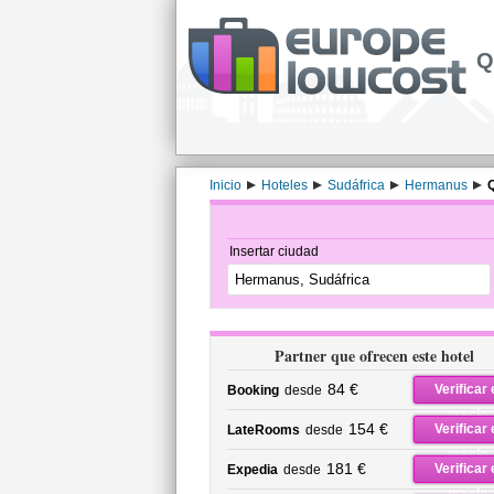
Q
Inicio
Hoteles
Sudáfrica
Hermanus
Q
Insertar ciudad
Partner que ofrecen este hotel
84 €
Verificar 
Booking
desde
precio
154 €
Verificar 
LateRooms
desde
precio
181 €
Verificar 
Expedia
desde