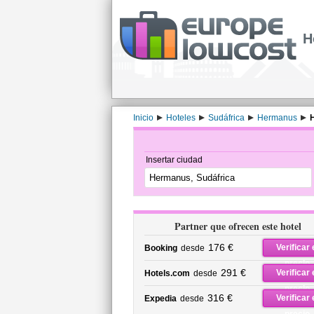
H
Inicio
Hoteles
Sudáfrica
Hermanus
H
Insertar ciudad
Partner que ofrecen este hotel
176 €
Verificar 
Booking
desde
precio
291 €
Verificar 
Hotels.com
desde
precio
316 €
Verificar 
Expedia
desde