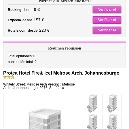
Partner que ofrecen este hotel
9 €
Verificar el
Booking
desde
precio
157 €
Verificar el
Expedia
desde
precio
220 €
Verificar el
Hotels.com
desde
precio
Resumen recensión
Total opiniones:
0
puntuación total:
0
Protea Hotel Fire& Ice! Melrose Arch, Johannesburgo
Whitely Street; Melrose Arch Precinct; Melrose
Arch
,
Johannesburgo
,
2076,
Sudáfrica