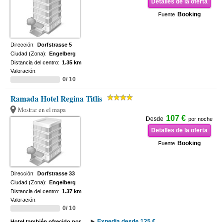
Detalles de la oferta
Booking
Fuente
Dirección:
Dorfstrasse 5
Ciudad (Zona):
Engelberg
Distancia del centro:
1.35 km
Valoración:
0/ 10
Ramada Hotel Regina Titlis
Mostrar en el mapa
107 €
Desde
por noche
Detalles de la oferta
Booking
Fuente
Dirección:
Dorfstrasse 33
Ciudad (Zona):
Engelberg
Distancia del centro:
1.37 km
Valoración:
0/ 10
Expedia desde 125 €
Hotel también ofrecido por