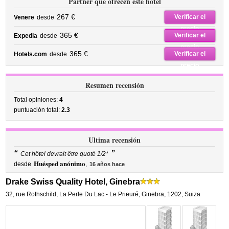
Partner que ofrecen este hotel
267 €
Verificar el
Venere
desde
precio
365 €
Verificar el
Expedia
desde
precio
365 €
Verificar el
Hotels.com
desde
precio
Resumen recensión
Total opiniones:
4
puntuación total:
2.3
Ultima recensión
“
”
Cet hôtel devrait être quoté 1/2*
Huésped anónimo
desde
,
16 años hace
Drake Swiss Quality Hotel, Ginebra
32, rue Rothschild
,
La Perle Du Lac - Le Prieuré,
Ginebra
,
1202,
Suiza