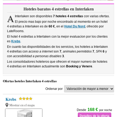
Hoteles baratos 4 estrellas en Interlaken
A
Interlaken son disponibles
7 hoteles 4 estrellas
con varias ofertas.
El precio mas bajo por noche encontrado al momento en un hotel
4 estrellas a Interlaken es de
60 €
, en el
Hotel Du Nord
, ofrecido por
LateRooms.
El hotel 4 estrellas a Interlaken con la mejor evaluacion por los clientes
es
Krebs
.
En cuanto las disponibilidades de los servicios, los hoteles a Interlaken
4 estrellas con
acceso a internet
son
7
,
animales permitidos
7
,
SPA
6
y
con
accesibilidad a personas disables
3
.
Los consolidadores hoteleros que ofrecen el mayor numero de hoteles
4 estrellas en Interlaken actualmente son
Booking y Venere
.
Ofertas hoteles Interlaken 4 estrellas
Ordenar por
Krebs
Mostrar en el mapa
168 €
Desde
por noche
Detalles de la oferta