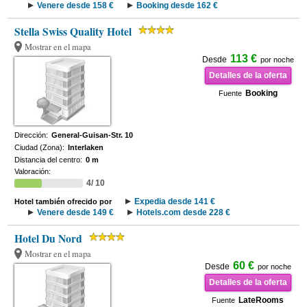
Venere desde 158 €
Booking desde 162 €
Stella Swiss Quality Hotel
Mostrar en el mapa
113 €
Desde
por noche
Detalles de la oferta
Booking
Fuente
Dirección:
General-Guisan-Str. 10
Ciudad (Zona):
Interlaken
Distancia del centro:
0 m
Valoración:
4/ 10
Expedia desde 141 €
Hotel también ofrecido por
Venere desde 149 €
Hotels.com desde 228 €
Hotel Du Nord
Mostrar en el mapa
60 €
Desde
por noche
Detalles de la oferta
LateRooms
Fuente