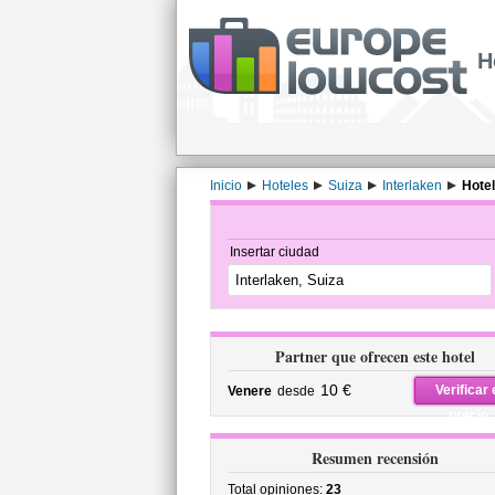
H
Inicio
Hoteles
Suiza
Interlaken
Hote
Insertar ciudad
Partner que ofrecen este hotel
10 €
Verificar 
Venere
desde
precio
Resumen recensión
Total opiniones:
23