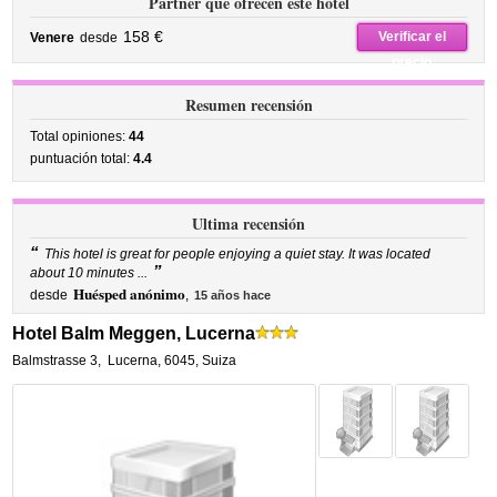
Partner que ofrecen este hotel
158 €
Verificar el
Venere
desde
precio
Resumen recensión
Total opiniones:
44
puntuación total:
4.4
Ultima recensión
“
This hotel is great for people enjoying a quiet stay. It was located
”
about 10 minutes ...
Huésped anónimo
desde
,
15 años hace
Hotel Balm Meggen, Lucerna
Balmstrasse 3
,
Lucerna
,
6045,
Suiza