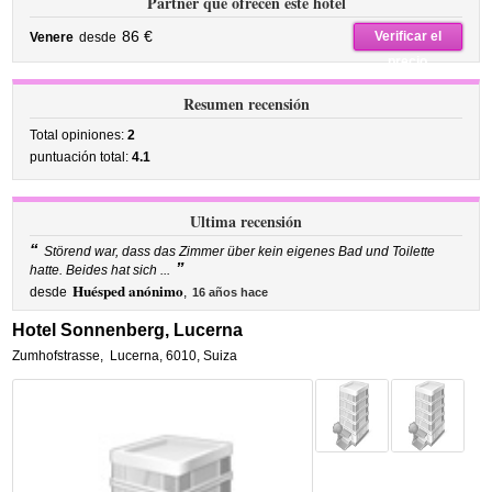
Partner que ofrecen este hotel
86 €
Verificar el
Venere
desde
precio
Resumen recensión
Total opiniones:
2
puntuación total:
4.1
Ultima recensión
“
Störend war, dass das Zimmer über kein eigenes Bad und Toilette
”
hatte. Beides hat sich ...
Huésped anónimo
desde
,
16 años hace
Hotel Sonnenberg, Lucerna
Zumhofstrasse
,
Lucerna
,
6010,
Suiza