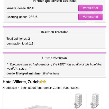
Partner que ofrecen este hotel
82 €
Verificar el
Venere
desde
precio
256 €
Verificar el
Booking
desde
precio
Resumen recensión
Total opiniones:
2
puntuación total:
1.9
Ultima recensión
“
The price was so high regarding the VERY low quality of this hotel that
”
we did'nt stay ...
Huésped anónimo
desde
,
15 años hace
Hotel Villette, Zurich
Kruggasse 4
,
Limmatquai-oberdorfstr,
Zurich
,
8001,
Suiza