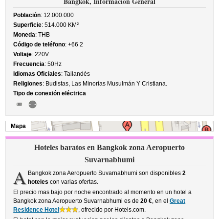
Bangkok, Información General
Población
: 12.000.000
Superficie
: 514.000 KM²
Moneda
: THB
Código de teléfono
: +66 2
Voltaje
: 220V
Frecuencia
: 50Hz
Idiomas Oficiales
: Tailandés
Religiones
: Budistas, Las Minorías Musulmán Y Cristiana.
Tipo de conexión eléctrica
Mapa
Hoteles baratos en Bangkok zona Aeropuerto
Suvarnabhumi
A
Bangkok zona Aeropuerto Suvarnabhumi son disponibles
2
hoteles
con varias ofertas.
El precio mas bajo por noche encontrado al momento en un hotel a
Bangkok zona Aeropuerto Suvarnabhumi es de
20 €
, en el
Great
Residence Hotel
, ofrecido por Hotels.com.