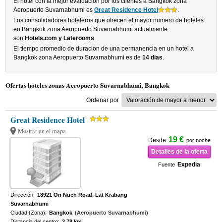
El hotel con la mejor evaluacion por los clientes a Bangkok zona
Aeropuerto Suvarnabhumi es
Great Residence Hotel
.
Los consolidadores hoteleros que ofrecen el mayor numero de hoteles
en Bangkok zona Aeropuerto Suvarnabhumi actualmente
son
Hotels.com y Laterooms
.
El tiempo promedio de duracion de una permanencia en un hotel a
Bangkok zona Aeropuerto Suvarnabhumi es de
14 dias
.
Ofertas hoteles zonas Aeropuerto Suvarnabhumi, Bangkok
Ordenar por
Great Residence Hotel
Mostrar en el mapa
19 €
Desde
por noche
Detalles de la oferta
Expedia
Fuente
Dirección:
18921 On Nuch Road, Lat Krabang
Suvarnabhumi
Ciudad (Zona):
Bangkok
(Aeropuerto Suvarnabhumi)
Distancia del centro:
3.78 km