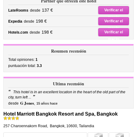
Partner que ofrecen este hotel
137 €
Verificar el
LateRooms
desde
precio
198 €
Verificar el
Expedia
desde
precio
198 €
Verificar el
Hotels.com
desde
precio
Resumen recensión
Total opiniones:
1
puntuación total:
3.3
Ultima recensión
“
This hotel is in an excellent location in the heart of the old part of the
”
city, turn left ...
G Jones
desde
,
15 años hace
Hotel Marriott Bangkok Resort and Spa, Bangkok
257 Charoennakorn Road
,
Bangkok
,
10600,
Tailandia