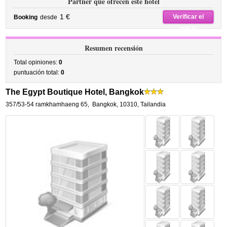
Partner que ofrecen este hotel
1 €
Verificar el
Booking
desde
precio
Resumen recensión
Total opiniones:
0
puntuación total:
0
The Egypt Boutique Hotel, Bangkok
357/53-54 ramkhamhaeng 65
,
Bangkok
,
10310,
Tailandia