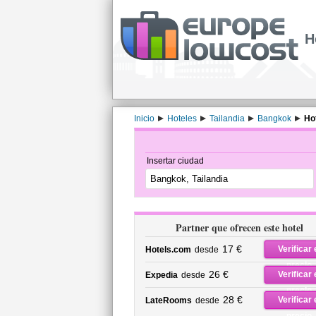
H
Inicio
Hoteles
Tailandia
Bangkok
Ho
Insertar ciudad
Partner que ofrecen este hotel
17 €
Verificar 
Hotels.com
desde
precio
26 €
Verificar 
Expedia
desde
precio
28 €
Verificar 
LateRooms
desde