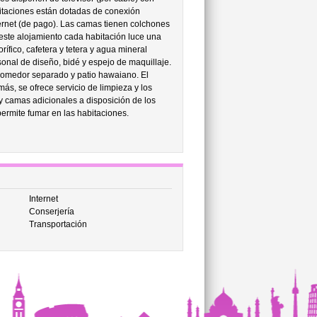
bitaciones están dotadas de conexión
nternet (de pago). Las camas tienen colchones
 este alojamiento cada habitación luce una
ífico, cafetera y tetera y agua mineral
sonal de diseño, bidé y espejo de maquillaje.
comedor separado y patio hawaiano. El
más, se ofrece servicio de limpieza y los
y camas adicionales a disposición de los
permite fumar en las habitaciones.
Internet
Conserjería
Transportación