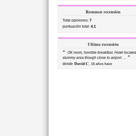
precio
Resumen recensión
Total opiniones:
7
puntuación total:
4.1
Ultima recensión
“
OK room, horrible breakfast. Hotel located
”
slummy area though close to airport. ...
David C
desde
,
15 años hace