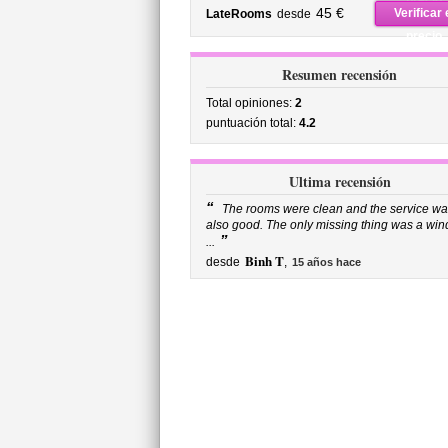
precio
45 €
Verificar 
LateRooms
desde
precio
Resumen recensión
Total opiniones:
2
puntuación total:
4.2
Ultima recensión
“
The rooms were clean and the service wa
also good. The only missing thing was a wi
”
...
Binh T
desde
,
15 años hace