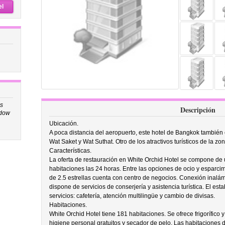
el
s
Descripción
ndow
Ubicación.
A poca distancia del aeropuerto, este hotel de Bangkok tambié
Wat Saket y Wat Suthat. Otro de los atractivos turísticos de la z
Características.
La oferta de restauración en White Orchid Hotel se compone de u
habitaciones las 24 horas. Entre las opciones de ocio y esparcim
de 2.5 estrellas cuenta con centro de negocios. Conexión inalá
dispone de servicios de conserjería y asistencia turística. El es
servicios: cafetería, atención multilingüe y cambio de divisas.
Habitaciones.
White Orchid Hotel tiene 181 habitaciones. Se ofrece frigorífico 
higiene personal gratuitos y secador de pelo. Las habitaciones di