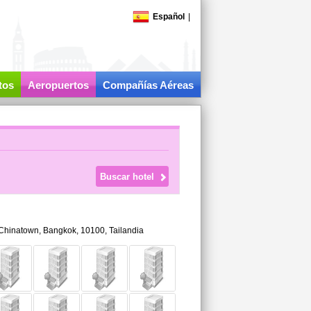
Español
|
tos
Aeropuertos
Compañías Aéreas
Chinatown,
Bangkok
,
10100,
Tailandia