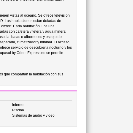
enen vistas al océano. Se ofrece televisión
VD. Las habitaciones están dotadas de
Comfort. Cada habitación luce una
adas con cafetera y tetera y agua mineral
scula, batas o albornoces y espejo de
separada, climatizador y minibar. El acceso
 ofrece servicio de descubierta nocturno y los
Napasai by Orient Express no se permite
os que compartan la habitación con sus
Internet
Piscina
Sistemas de audio y vídeo