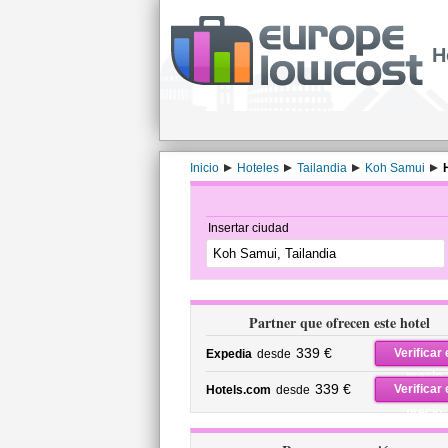
H
Inicio
Hoteles
Tailandia
Koh Samui
Insertar ciudad
Partner que ofrecen este hotel
339 €
Verificar 
Expedia
desde
precio
339 €
Verificar 
Hotels.com
desde
precio