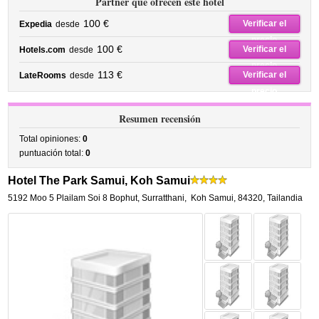
Partner que ofrecen este hotel
100 €
Verificar el
Expedia
desde
precio
100 €
Verificar el
Hotels.com
desde
precio
113 €
Verificar el
LateRooms
desde
precio
Resumen recensión
Total opiniones:
0
puntuación total:
0
Hotel The Park Samui, Koh Samui
5192 Moo 5 Plailam Soi 8 Bophut, Surratthani
,
Koh Samui
,
84320,
Tailandia