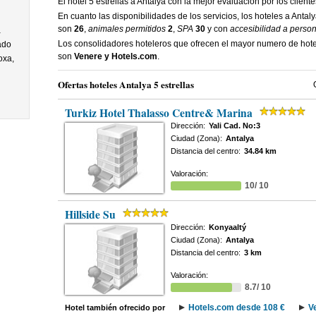
El hotel 5 estrellas a Antalya con la mejor evaluacion por los client
En cuanto las disponibilidades de los servicios, los hoteles a Antal
son
26
,
animales permitidos
2
,
SPA
30
y con
accesibilidad a perso
a
Los consolidadores hoteleros que ofrecen el mayor numero de hotel
ado
son
Venere y Hotels.com
.
oxa,
Ofertas hoteles Antalya 5 estrellas
Turkiz Hotel Thalasso Centre& Marina
Dirección:
Yali Cad. No:3
Ciudad (Zona):
Antalya
Distancia del centro:
34.84 km
Valoración:
10/ 10
Hillside Su
Dirección:
Konyaaltý
Ciudad (Zona):
Antalya
Distancia del centro:
3 km
Valoración:
8.7/ 10
Hotels.com desde 108 €
V
Hotel también ofrecido por