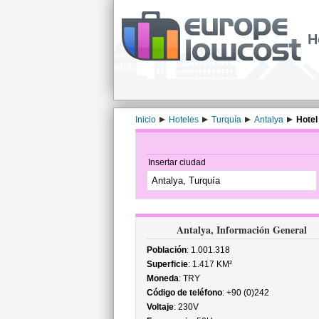
H
Inicio
Hoteles
Turquía
Antalya
Hotel
Insertar ciudad
Antalya, Información General
Población
: 1.001.318
Superficie
: 1.417 KM²
Moneda
: TRY
Código de teléfono
: +90 (0)242
Voltaje
: 230V