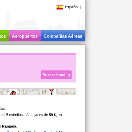
Español
|
tos
Aeropuertos
Compañías Aéreas
tas.
el 5 estrellas a Antalya es de
59 €
, en
on
Ramada
.