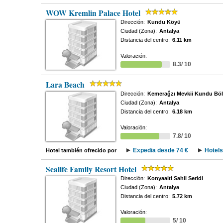
WOW Kremlin Palace Hotel
Dirección:
Kundu Köyü
Ciudad (Zona):
Antalya
Distancia del centro:
6.11 km
Valoración:
8.3/ 10
Lara Beach
Dirección:
Kemerağzı Mevkii Kundu Böl
Ciudad (Zona):
Antalya
Distancia del centro:
6.18 km
Valoración:
7.8/ 10
Expedia desde 74 €
Hotels
Hotel también ofrecido por
Sealife Family Resort Hotel
Dirección:
Konyaalti Sahil Seridi
Ciudad (Zona):
Antalya
Distancia del centro:
5.72 km
Valoración:
5/ 10