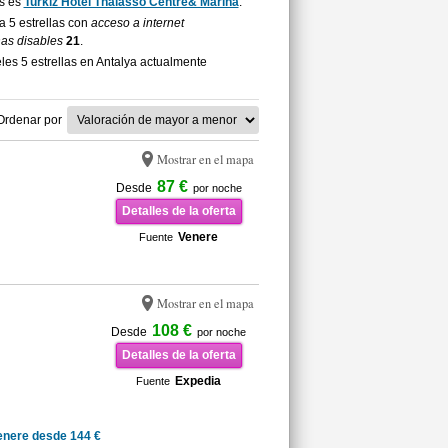
es es
Turkiz Hotel Thalasso Centre& Marina
.
ya 5 estrellas con
acceso a internet
nas disables
21
.
es 5 estrellas en Antalya actualmente
Ordenar por
Mostrar en el mapa
87 €
Desde
por noche
Detalles de la oferta
Venere
Fuente
Mostrar en el mapa
108 €
Desde
por noche
Detalles de la oferta
Expedia
Fuente
enere desde 144 €