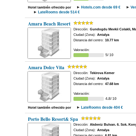
Hotels.com desde 69 €
Ve
Hotel también ofrecido por
LateRooms desde 514 €
Amara Beach Resort
Dirección:
Gundogdu Mevkii Colakli, M
Ciudad (Zona):
Antalya
Distancia del centro:
10.77 km
Valoración:
5/ 10
Amara Dolce Vita
Dirección:
Tekirova Kemer
Ciudad (Zona):
Antalya
Distancia del centro:
47.68 km
Valoración:
4.8/ 10
LateRooms desde 404 €
Hotel también ofrecido por
Porto Bello Resort& Spa
Dirección:
Akdeniz Bulvarı. 6. Sok. Kony
Ciudad (Zona):
Antalya
Distancia del centro:
6.81 km