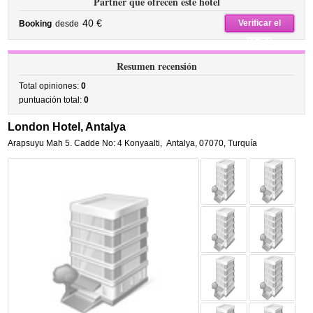
Partner que ofrecen este hotel
40 €
Verificar el
Booking
desde
precio
Resumen recensión
Total opiniones:
0
puntuación total:
0
London Hotel, Antalya
Arapsuyu Mah 5. Cadde No: 4 Konyaalti
,
Antalya
,
07070,
Turquía