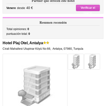
Partner que ofrecen este hotel
40 €
Verificar el
Venere
desde
precio
Resumen recensión
Total opiniones:
0
puntuación total:
0
Hotel Plaj Otel, Antalya
Cirali Mahallesi Ulupinar Köyü No:66
,
Antalya
,
07980,
Turquía