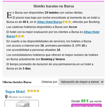
Hoteles baratos en Bursa
E
n Bursa son disponibles
19 hoteles
con varias ofertas.
El precio mas bajo por noche encontrado al momento de un hotel a
Bursa es de
40 €
, en el
Alhas Hotel Bursa
, ofrecido por Booking.
Las cadenas hoteleras disponibles a Bursa son
Accor
.
El hotel con la mejor evaluacion por los clientes a Bursa es
Alhas Hotel
Bursa
.
En cuanto a las disponibilidades de servicios, los hoteles a Bursa
con
acceso a internet
son
18
,
animales permitidos
3
,
SPA
18
y
con
accesibilidad a personas disables
10
.
Los consolidadores hoteleros que ofrecen el mayor numero de hoteles
en Bursa actualmente son
Booking y Venere
.
El tiempo promedio de duracion de una permanencia en un hotel a
Bursa es de
3 dias
.
Ofertas hoteles Bursa
Ordenar por
Tugcu Hotel
Mostrar en el mapa
69 €
Desde
por noche
Detalles de la oferta