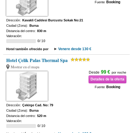
Booking
Fuente
Dirección:
Kavakli Caddesi Burcustu Sokak No:21
Ciudad (Zona):
Bursa
Distancia del centro:
830 m
Valoración:
0/ 10
Venere desde 130 €
Hotel también ofrecido por
Hotel Çelik Palas Thermal Spa
Mostrar en el mapa
99 €
Desde
por noche
Detalles de la oferta
Booking
Fuente
Dirección:
Çekirge Cad. No: 79
Ciudad (Zona):
Bursa
Distancia del centro:
520 m
Valoración:
0/ 10