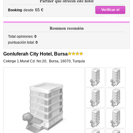
Partner que ofrecen este hotel
65 €
Verificar el
Booking
desde
precio
Resumen recensión
Total opiniones:
0
puntuación total:
0
Gonluferah City Hotel, Bursa
Cekirge 1.Murat Cd. No:20
,
Bursa
,
16070,
Turquía