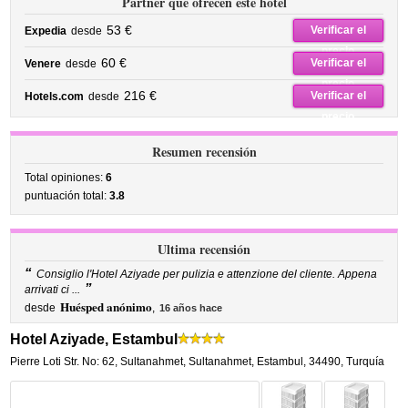
Partner que ofrecen este hotel
53 €
Verificar el
Expedia
desde
precio
60 €
Verificar el
Venere
desde
precio
216 €
Verificar el
Hotels.com
desde
precio
Resumen recensión
Total opiniones:
6
puntuación total:
3.8
Ultima recensión
“
Consiglio l'Hotel Aziyade per pulizia e attenzione del cliente. Appena
”
arrivati ci ...
Huésped anónimo
desde
,
16 años hace
Hotel Aziyade, Estambul
Pierre Loti Str. No: 62, Sultanahmet
,
Sultanahmet,
Estambul
,
34490,
Turquía