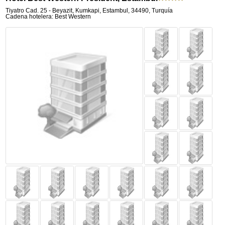
Tiyatro Cad. 25 - Beyazit
,
Kumkapi,
Estambul
,
34490,
Turquía
Cadena hotelera: Best Western