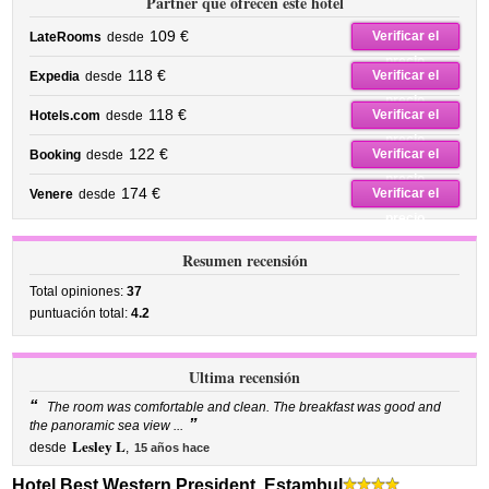
Partner que ofrecen este hotel
109 €
Verificar el
LateRooms
desde
precio
118 €
Verificar el
Expedia
desde
precio
118 €
Verificar el
Hotels.com
desde
precio
122 €
Verificar el
Booking
desde
precio
174 €
Verificar el
Venere
desde
precio
Resumen recensión
Total opiniones:
37
puntuación total:
4.2
Ultima recensión
“
The room was comfortable and clean. The breakfast was good and
”
the panoramic sea view ...
Lesley L
desde
,
15 años hace
Hotel Best Western President, Estambul