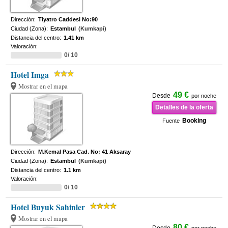
Dirección:
Tiyatro Caddesi No:90
Ciudad (Zona):
Estambul
(Kumkapi)
Distancia del centro:
1.41 km
Valoración:
0/ 10
Hotel Imga
Mostrar en el mapa
49 €
Desde
por noche
Detalles de la oferta
Booking
Fuente
Dirección:
M.Kemal Pasa Cad. No: 41 Aksaray
Ciudad (Zona):
Estambul
(Kumkapi)
Distancia del centro:
1.1 km
Valoración:
0/ 10
Hotel Buyuk Sahinler
Mostrar en el mapa
80 €