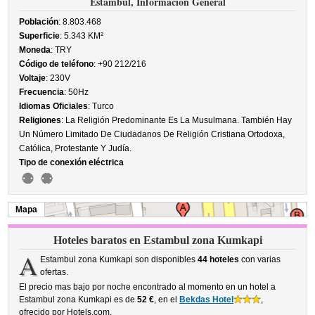
Estambul, Información General
Población
: 8.803.468
Superficie
: 5.343 KM²
Moneda
: TRY
Código de teléfono
: +90 212/216
Voltaje
: 230V
Frecuencia
: 50Hz
Idiomas Oficiales
: Turco
Religiones
: La Religión Predominante Es La Musulmana. También Hay
Un Número Limitado De Ciudadanos De Religión Cristiana Ortodoxa,
Católica, Protestante Y Judía.
Tipo de conexión eléctrica
Mapa
Hoteles baratos en Estambul zona Kumkapi
A
Estambul zona Kumkapi son disponibles
44 hoteles
con varias
ofertas.
El precio mas bajo por noche encontrado al momento en un hotel a
Estambul zona Kumkapi es de
52 €
, en el
Bekdas Hotel
,
ofrecido por Hotels.com.