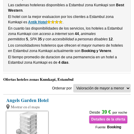
Las cadenas hoteleras disponibles a Estambul zona Kumkapi son
Best
Western
.
El hotel con la mejor evaluacion por los clientes a Estambul zona
Kumkapi es
Antik Hotel
.
En cuanto las disponibilidades de los servicios, los hoteles a Estambul
zona Kumkapi con
acceso a internet
son
44
,
animales
permitidos
5
,
SPA
35
y con
accesibilidad a personas disables
12
.
Los consolidadores hoteleros que ofrecen el mayor numero de hoteles
en Estambul zona Kumkapi actualmente son
Booking y Venere
.
El tiempo promedio de duracion de una permanencia en un hotel a
Estambul zona Kumkapi es de
4 dias
.
Ofertas hoteles zonas Kumkapi, Estambul
Ordenar por
Angels Garden Hotel
Mostrar en el mapa
39 €
Desde
por noche
Detalles de la oferta
Booking
Fuente