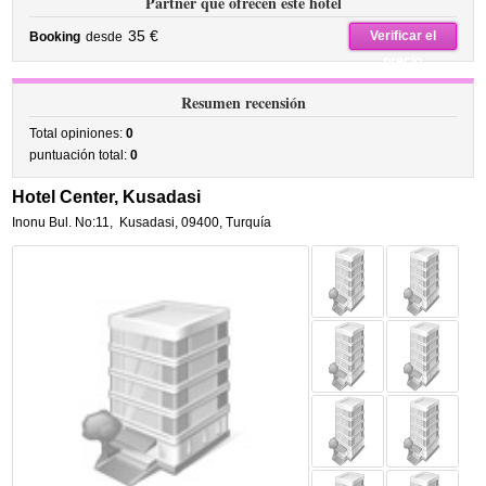
Partner que ofrecen este hotel
35 €
Verificar el
Booking
desde
precio
Resumen recensión
Total opiniones:
0
puntuación total:
0
Hotel Center, Kusadasi
Inonu Bul. No:11
,
Kusadasi
,
09400,
Turquía