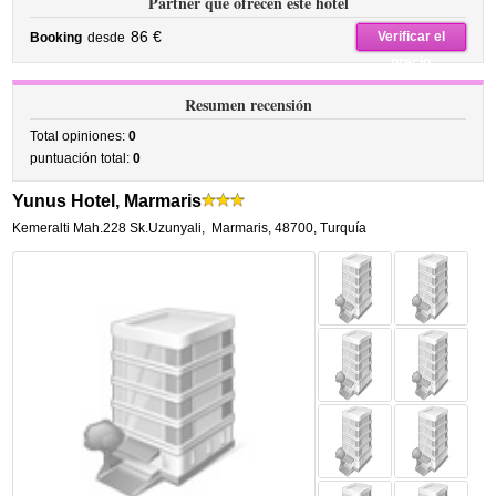
Partner que ofrecen este hotel
86 €
Verificar el
Booking
desde
precio
Resumen recensión
Total opiniones:
0
puntuación total:
0
Yunus Hotel, Marmaris
Kemeralti Mah.228 Sk.Uzunyali
,
Marmaris
,
48700,
Turquía