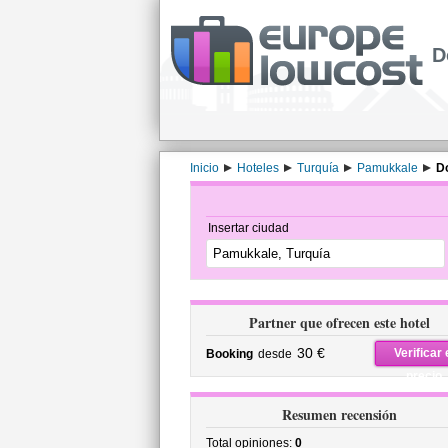
D
Inicio
Hoteles
Turquía
Pamukkale
Do
Insertar ciudad
Partner que ofrecen este hotel
30 €
Verificar 
Booking
desde
precio
Resumen recensión
Total opiniones:
0