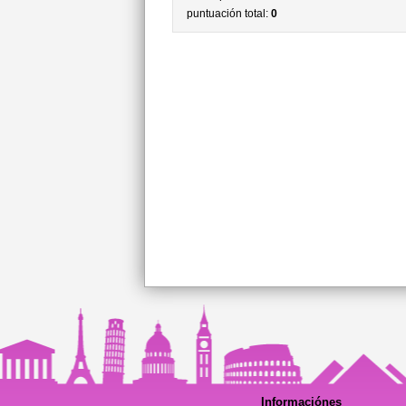
puntuación total:
0
Informaciónes