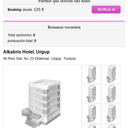
Partner que ofrecen este hotel
125 €
Verificar el
Booking
desde
precio
Resumen recensión
Total opiniones:
0
puntuación total:
0
Alkabris Hotel, Urgup
Ali Reis Sok. No: 23 Ortahisar
,
Urgup
,
Turquía