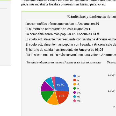
podemos mostrarte los días o meses más barato para volar.
Estadísticas y tendencias de v
Las compañías aéreas que vuelan a
Ancona
son
30
El número de aeropuertos en esta ciudad es
1
La compañía aérea más popular en
Ancona
es
KLM
El vuelo actualmente más frecuente con salida de
Ancona
es ha
El vuelo actualmente más popular con llegada a
Ancona
sale d
El horario de salida más frecuente de
Ancona
es
06:05
Estadísticamente el día más conveniente para volar a
Ancona
es
Porcentaje búsquedas de vuelos a Ancona en los días de la semana
Tendenc
2,000
sá.
ju.
vi.
25.7%
lu.
1,000
do.
20%
mi.
ma.
0