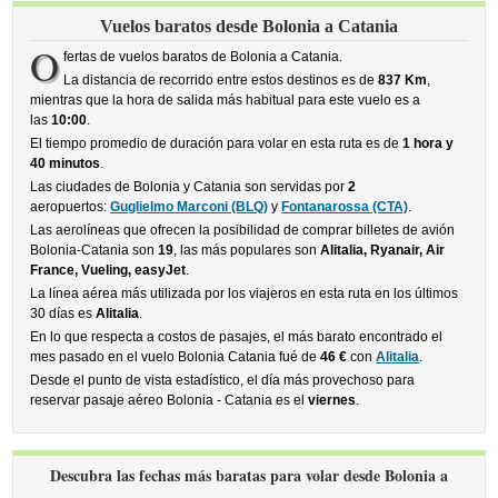
Vuelos baratos desde Bolonia a Catania
O
fertas de vuelos baratos de Bolonia a Catania.
La distancia de recorrido entre estos destinos es de
837 Km
,
mientras que la hora de salida más habitual para este vuelo es a
las
10:00
.
El tiempo promedio de duración para volar en esta ruta es de
1 hora y
40 minutos
.
Las ciudades de Bolonia y Catania son servidas por
2
aeropuertos:
Guglielmo Marconi (BLQ)
y
Fontanarossa (CTA)
.
Las aerolíneas que ofrecen la posibilidad de comprar billetes de avión
Bolonia-Catania son
19
, las más populares son
Alitalia, Ryanair, Air
France, Vueling, easyJet
.
La línea aérea más utilizada por los viajeros en esta ruta en los últimos
30 días es
Alitalia
.
En lo que respecta a costos de pasajes, el más barato encontrado el
mes pasado en el vuelo Bolonia Catania fué de
46 €
con
Alitalia
.
Desde el punto de vista estadístico, el día más provechoso para
reservar pasaje aéreo Bolonia - Catania es el
viernes
.
Descubra las fechas más baratas para volar desde Bolonia a