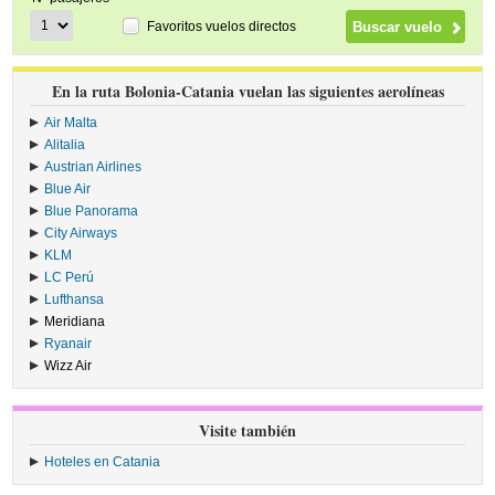
Favoritos vuelos directos
En la ruta Bolonia-Catania vuelan las siguientes aerolíneas
Air Malta
›
Alitalia
›
Austrian Airlines
›
Blue Air
›
Blue Panorama
›
City Airways
›
KLM
›
LC Perú
›
Lufthansa
›
Meridiana
›
Ryanair
›
Wizz Air
›
Visite también
Hoteles en Catania