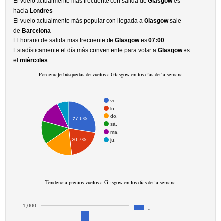
El vuelo actualmente más frecuente con salida de
Glasgow
es
hacia
Londres
El vuelo actualmente más popular con llegada a
Glasgow
sale
de
Barcelona
El horario de salida más frecuente de
Glasgow
es
07:00
Estadísticamente el día más conveniente para volar a
Glasgow
es
el
miércoles
Porcentaje búsquedas de vuelos a Glasgow en los días de la semana
vi.
lu.
do.
27.6%
sá.
ma.
20.7%
ju.
Tendencia precios vuelos a Glasgow en los días de la semana
1,000
…