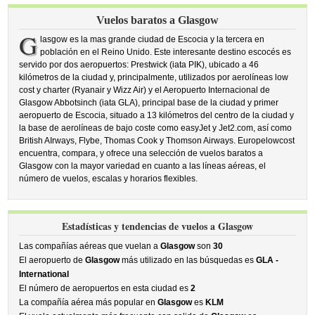
Vuelos baratos a Glasgow
G
lasgow es la mas grande ciudad de Escocia y la tercera en
población en el Reino Unido. Este interesante destino escocés es
servido por dos aeropuertos: Prestwick (iata PIK), ubicado a 46
kilómetros de la ciudad y, principalmente, utilizados por aerolíneas low
cost y charter (Ryanair y Wizz Air) y el Aeropuerto Internacional de
Glasgow Abbotsinch (iata GLA), principal base de la ciudad y primer
aeropuerto de Escocia, situado a 13 kilómetros del centro de la ciudad y
la base de aerolíneas de bajo coste como easyJet y Jet2.com, así como
British AIrways, Flybe, Thomas Cook y Thomson Airways. Europelowcost
encuentra, compara, y ofrece una selección de vuelos baratos a
Glasgow con la mayor variedad en cuanto a las líneas aéreas, el
número de vuelos, escalas y horarios flexibles.
Estadísticas y tendencias de vuelos a Glasgow
Las compañías aéreas que vuelan a
Glasgow
son
30
El aeropuerto de
Glasgow
más utilizado en las búsquedas es
GLA -
International
El número de aeropuertos en esta ciudad es
2
La compañía aérea más popular en
Glasgow
es
KLM