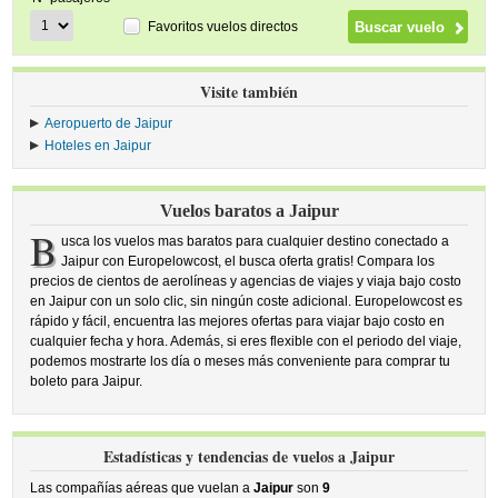
Favoritos vuelos directos
Visite también
Aeropuerto de Jaipur
Hoteles en Jaipur
Vuelos baratos a Jaipur
B
usca los vuelos mas baratos para cualquier destino conectado a
Jaipur con Europelowcost, el busca oferta gratis! Compara los
precios de cientos de aerolíneas y agencias de viajes y viaja bajo costo
en Jaipur con un solo clic, sin ningún coste adicional. Europelowcost es
rápido y fácil, encuentra las mejores ofertas para viajar bajo costo en
cualquier fecha y hora. Además, si eres flexible con el periodo del viaje,
podemos mostrarte los día o meses más conveniente para comprar tu
boleto para Jaipur.
Estadísticas y tendencias de vuelos a Jaipur
Las compañías aéreas que vuelan a
Jaipur
son
9