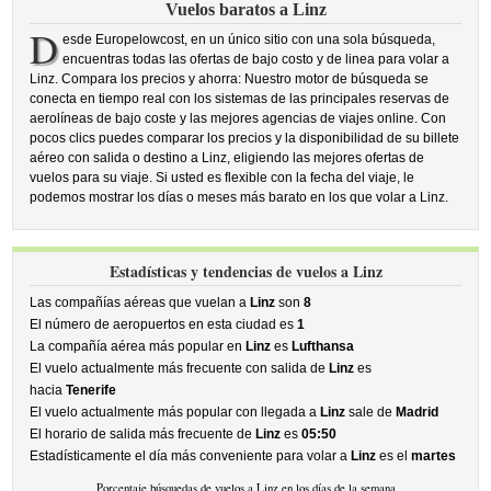
Vuelos baratos a Linz
D
esde Europelowcost, en un único sitio con una sola búsqueda,
encuentras todas las ofertas de bajo costo y de linea para volar a
Linz. Compara los precios y ahorra: Nuestro motor de búsqueda se
conecta en tiempo real con los sistemas de las principales reservas de
aerolíneas de bajo coste y las mejores agencias de viajes online. Con
pocos clics puedes comparar los precios y la disponibilidad de su billete
aéreo con salida o destino a Linz, eligiendo las mejores ofertas de
vuelos para su viaje. Si usted es flexible con la fecha del viaje, le
podemos mostrar los días o meses más barato en los que volar a Linz.
Estadísticas y tendencias de vuelos a Linz
Las compañías aéreas que vuelan a
Linz
son
8
El número de aeropuertos en esta ciudad es
1
La compañía aérea más popular en
Linz
es
Lufthansa
El vuelo actualmente más frecuente con salida de
Linz
es
hacia
Tenerife
El vuelo actualmente más popular con llegada a
Linz
sale de
Madrid
El horario de salida más frecuente de
Linz
es
05:50
Estadísticamente el día más conveniente para volar a
Linz
es el
martes
Porcentaje búsquedas de vuelos a Linz en los días de la semana