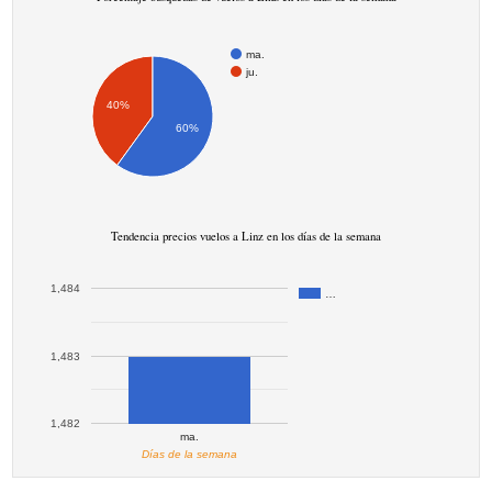
ma.
ju.
40%
60%
Tendencia precios vuelos a Linz en los días de la semana
1,484
…
1,483
1,482
ma.
Días de la semana