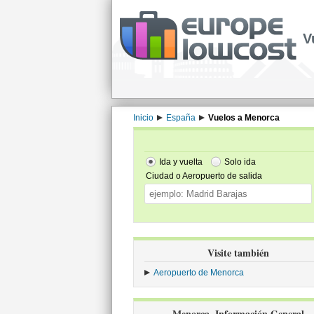
V
Inicio
España
Vuelos a Menorca
Ida y vuelta
Solo ida
Ciudad o Aeropuerto de salida
Visite también
Aeropuerto de Menorca
Menorca, Información General