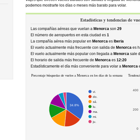
podemos mostrarte los días o meses más barato para volar.
Estadísticas y tendencias de vu
Las compañías aéreas que vuelan a
Menorca
son
29
El número de aeropuertos en esta ciudad es
1
La compañía aérea más popular en
Menorca
es
Iberia
El vuelo actualmente más frecuente con salida de
Menorca
es h
El vuelo actualmente más popular con llegada a
Menorca
sale 
El horario de salida más frecuente de
Menorca
es
12:20
Estadísticamente el día más conveniente para volar a
Menorca
e
Porcentaje búsquedas de vuelos a Menorca en los días de la semana
Tendenci
400
vi.
do.
sá.
34.8%
lu.
200
ma.
mi.
ju.
0