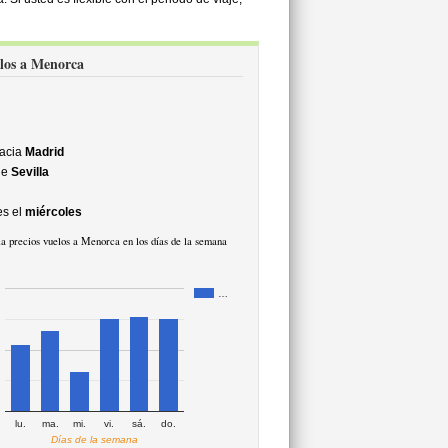
elos a Menorca
acia
Madrid
de
Sevilla
s el
miércoles
a precios vuelos a Menorca en los días de la semana
…
lu.
ma.
mi.
vi.
sá.
do.
Días de la semana