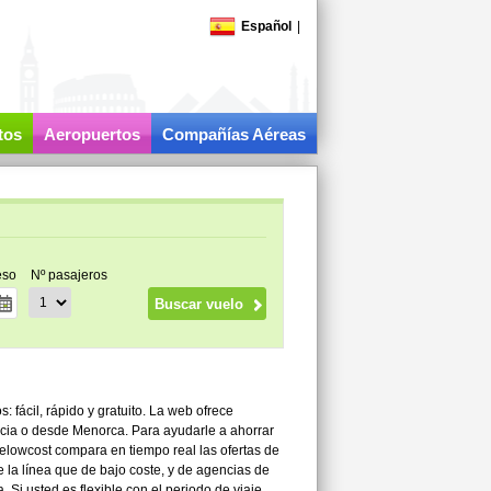
Español
|
tos
Aeropuertos
Compañías Aéreas
eso
Nº pasajeros
 fácil, rápido y gratuito. La web ofrece
acia o desde Menorca. Para ayudarle a ahorrar
elowcost compara en tiempo real las ofertas de
 la línea que de bajo coste, y de agencias de
Si usted es flexible con el periodo de viaje,