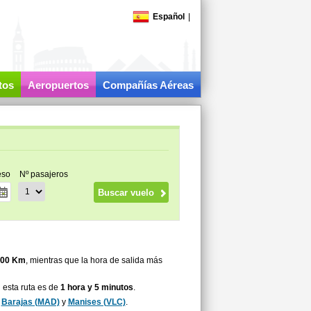
Español
|
tos
Aeropuertos
Compañías Aéreas
eso
Nº pasajeros
300 Km
, mientras que la hora de salida más
 esta ruta es de
1 hora y 5 minutos
.
:
Barajas (MAD)
y
Manises (VLC)
.