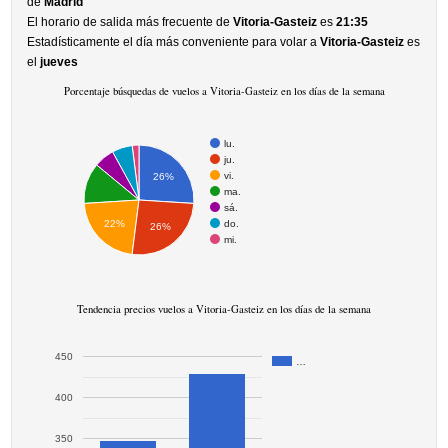
de
Madrid
El horario de salida más frecuente de
Vitoria-Gasteiz
es
21:35
Estadísticamente el día más conveniente para volar a
Vitoria-Gasteiz
es
el
jueves
Porcentaje búsquedas de vuelos a Vitoria-Gasteiz en los días de la semana
lu.
ju.
vi.
26%
ma.
sá.
do.
22%
26%
mi.
Tendencia precios vuelos a Vitoria-Gasteiz en los días de la semana
450
…
400
350