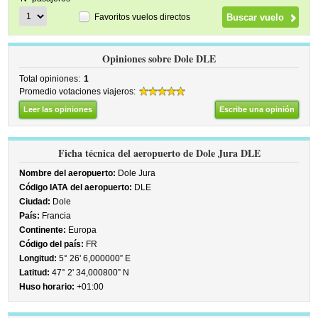
Favoritos vuelos directos
Opiniones sobre Dole DLE
Total opiniones:
1
Promedio votaciones viajeros:
Leer las opiniones
Escribe una opinión
Ficha técnica del aeropuerto de Dole Jura DLE
Nombre del aeropuerto:
Dole Jura
Código IATA del aeropuerto:
DLE
Ciudad:
Dole
País:
Francia
Continente:
Europa
Código del país:
FR
Longitud:
5° 26' 6,000000” E
Latitud:
47° 2' 34,000800” N
Huso horario:
+01:00