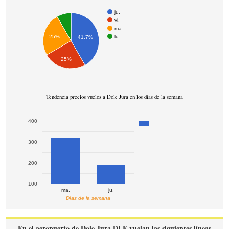
ju.
vi.
ma.
lu.
25%
41.7%
25%
Tendencia precios vuelos a Dole Jura en los días de la semana
400
…
300
200
100
ma.
ju.
Días de la semana
En el aeropuerto de Dole Jura DLE vuelan las siguientes líneas