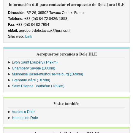
Información útil para contactar el aeropuerto de Dole Jura DLE
Dirección:
BP 26, 39502 Tavaux Cedex, France
Teléfono:
+33 (0)3 84 72 0426/ 1853
Fax:
+33 (0)3 84 82 7954
eMail:
aeroport-dole.tavaux@jura.cci.fr
Sitio web:
Link
Aeropuertos cercanos a Dole DLE
Lyon Saint Exupéry (149km)
Chambéry Savoie (160km)
Mulhouse Basel-mulhouse-freiburg (169km)
Grenoble Isère (187km)
Saint Étienne Bouthéon (189km)
Visite también
Vuelos a Dole
Hoteles en Dole