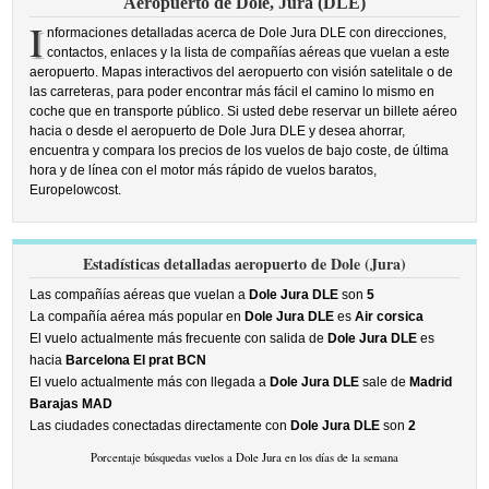
Aeropuerto de Dole, Jura (DLE)
I
nformaciones detalladas acerca de Dole Jura DLE con direcciones,
contactos, enlaces y la lista de compañías aéreas que vuelan a este
aeropuerto. Mapas interactivos del aeropuerto con visión satelitale o de
las carreteras, para poder encontrar más fácil el camino lo mismo en
coche que en transporte público. Si usted debe reservar un billete aéreo
hacia o desde el aeropuerto de Dole Jura DLE y desea ahorrar,
encuentra y compara los precios de los vuelos de bajo coste, de última
hora y de línea con el motor más rápido de vuelos baratos,
Europelowcost.
Estadísticas detalladas aeropuerto de Dole (Jura)
Las compañías aéreas que vuelan a
Dole Jura DLE
son
5
La compañía aérea más popular en
Dole Jura DLE
es
Air corsica
El vuelo actualmente más frecuente con salida de
Dole Jura DLE
es
hacia
Barcelona El prat BCN
El vuelo actualmente más con llegada a
Dole Jura DLE
sale de
Madrid
Barajas MAD
Las ciudades conectadas directamente con
Dole Jura DLE
son
2
Porcentaje búsquedas vuelos a Dole Jura en los días de la semana