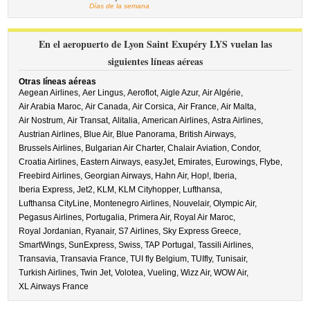
Días de la semana
En el aeropuerto de Lyon Saint Exupéry LYS vuelan las
siguientes líneas aéreas
Otras líneas aéreas
Aegean Airlines,
Aer Lingus,
Aeroflot,
Aigle Azur,
Air Algérie,
Air Arabia Maroc,
Air Canada,
Air Corsica,
Air France,
Air Malta,
Air Nostrum,
Air Transat,
Alitalia,
American Airlines,
Astra Airlines,
Austrian Airlines,
Blue Air,
Blue Panorama,
British Airways,
Brussels Airlines,
Bulgarian Air Charter,
Chalair Aviation,
Condor,
Croatia Airlines,
Eastern Airways,
easyJet,
Emirates,
Eurowings,
Flybe,
Freebird Airlines,
Georgian Airways,
Hahn Air,
Hop!,
Iberia,
Iberia Express,
Jet2,
KLM,
KLM Cityhopper,
Lufthansa,
Lufthansa CityLine,
Montenegro Airlines,
Nouvelair,
Olympic Air,
Pegasus Airlines,
Portugalia,
Primera Air,
Royal Air Maroc,
Royal Jordanian,
Ryanair,
S7 Airlines,
Sky Express Greece,
SmartWings,
SunExpress,
Swiss,
TAP Portugal,
Tassili Airlines,
Transavia,
Transavia France,
TUI fly Belgium,
TUIfly,
Tunisair,
Turkish Airlines,
Twin Jet,
Volotea,
Vueling,
Wizz Air,
WOW Air,
XL Airways France