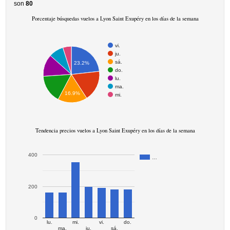
son
80
Porcentaje búsquedas vuelos a Lyon Saint Exupéry en los días de la semana
vi.
ju.
sá.
23.2%
do.
lu.
ma.
16.9%
mi.
Tendencia precios vuelos a Lyon Saint Exupéry en los días de la semana
400
…
200
0
lu.
mi.
vi.
do.
ma.
ju.
sá.