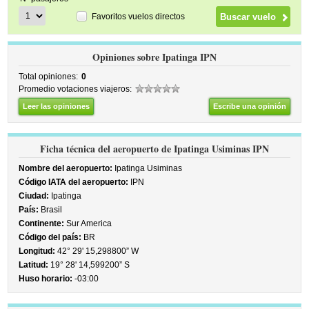
Favoritos vuelos directos
Opiniones sobre Ipatinga IPN
Total opiniones:
0
Promedio votaciones viajeros:
Leer las opiniones
Escribe una opinión
Ficha técnica del aeropuerto de Ipatinga Usiminas IPN
Nombre del aeropuerto:
Ipatinga Usiminas
Código IATA del aeropuerto:
IPN
Ciudad:
Ipatinga
País:
Brasil
Continente:
Sur America
Código del país:
BR
Longitud:
42° 29' 15,298800” W
Latitud:
19° 28' 14,599200” S
Huso horario:
-03:00