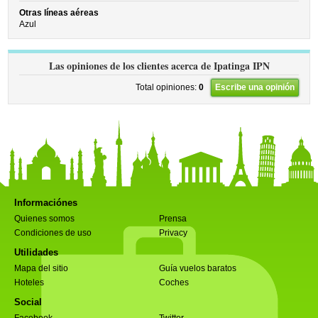
Otras líneas aéreas
Azul
Las opiniones de los clientes acerca de Ipatinga IPN
Total opiniones:
0
Escribe una opinión
Informaciónes
Quienes somos
Prensa
Condiciones de uso
Privacy
Utilidades
Mapa del sitio
Guía vuelos baratos
Hoteles
Coches
Social