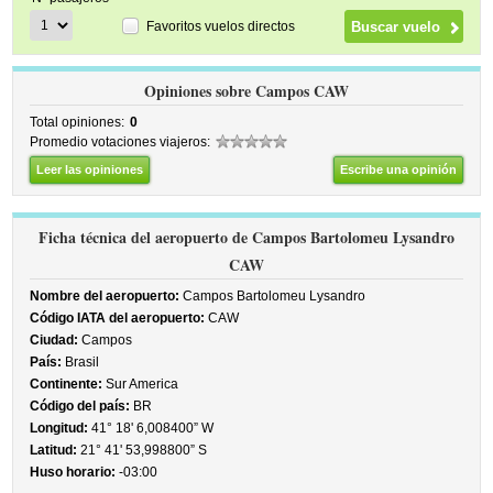
Favoritos vuelos directos
Opiniones sobre Campos CAW
Total opiniones:
0
Promedio votaciones viajeros:
Leer las opiniones
Escribe una opinión
Ficha técnica del aeropuerto de Campos Bartolomeu Lysandro
CAW
Nombre del aeropuerto:
Campos Bartolomeu Lysandro
Código IATA del aeropuerto:
CAW
Ciudad:
Campos
País:
Brasil
Continente:
Sur America
Código del país:
BR
Longitud:
41° 18' 6,008400” W
Latitud:
21° 41' 53,998800” S
Huso horario:
-03:00