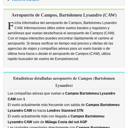
Aeropuerto de Campos, Bartolomeu Lysandro (CAW)
F
icha informativa del aeropuerto de Campos, Bartolomeu Lysandro
CAW. Informaciones útiles sobre vuelos baratos y regulares y
aerolíneas que vuelan desde/hacia el aeropuerto de Campos (CAW).
Con el mapa interactivo puedes encontrar rápidamente el camino al
aeropuerto. Si desea verificar en tiempo real precios y ofertas de las
agencias de viajes y compañías aéreas para un vuelo barato o de
última hora hacia o desde el aeropuerto de Campos (CAW), utiliza
rapido buscador de vuelos de Europelowcost.
Estadísticas detalladas aeropuerto de Campos (Bartolomeu
Lysandro)
Las compañías aéreas que vuelan a
Campos Bartolomeu Lysandro
CAW
son
1
El vuelo actualmente más frecuente con salida de
Campos Bartolomeu
Lysandro CAW
es hacia
Londres Stansted STN
El vuelo actualmente más con llegada a
Campos Bartolomeu
Lysandro CAW
sale de
Málaga Costa del sol AGP
Las ciudades conectadas directamente con
Campos Bartolomeu