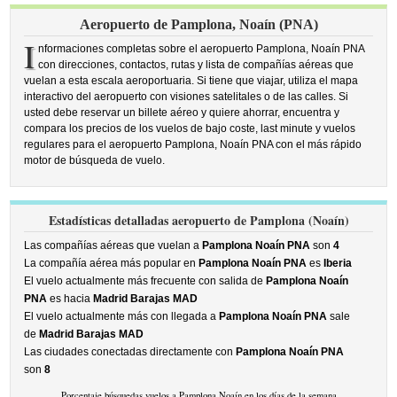
Aeropuerto de Pamplona, Noaín (PNA)
I
nformaciones completas sobre el aeropuerto Pamplona, Noaín PNA
con direcciones, contactos, rutas y lista de compañías aéreas que
vuelan a esta escala aeroportuaria. Si tiene que viajar, utiliza el mapa
interactivo del aeropuerto con visiones satelitales o de las calles. Si
usted debe reservar un billete aéreo y quiere ahorrar, encuentra y
compara los precios de los vuelos de bajo coste, last minute y vuelos
regulares para el aeropuerto Pamplona, Noaín PNA con el más rápido
motor de búsqueda de vuelo.
Estadísticas detalladas aeropuerto de Pamplona (Noaín)
Las compañías aéreas que vuelan a
Pamplona Noaín PNA
son
4
La compañía aérea más popular en
Pamplona Noaín PNA
es
Iberia
El vuelo actualmente más frecuente con salida de
Pamplona Noaín
PNA
es hacia
Madrid Barajas MAD
El vuelo actualmente más con llegada a
Pamplona Noaín PNA
sale
de
Madrid Barajas MAD
Las ciudades conectadas directamente con
Pamplona Noaín PNA
son
8
Porcentaje búsquedas vuelos a Pamplona Noaín en los días de la semana