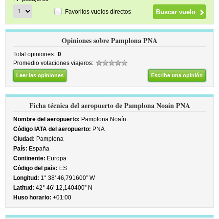
Favoritos vuelos directos
Opiniones sobre Pamplona PNA
Total opiniones:
0
Promedio votaciones viajeros:
Leer las opiniones
Escribe una opinión
Ficha técnica del aeropuerto de Pamplona Noaín PNA
Nombre del aeropuerto:
Pamplona Noaín
Código IATA del aeropuerto:
PNA
Ciudad:
Pamplona
País:
España
Continente:
Europa
Código del país:
ES
Longitud:
1° 38' 46,791600” W
Latitud:
42° 46' 12,140400” N
Huso horario:
+01:00