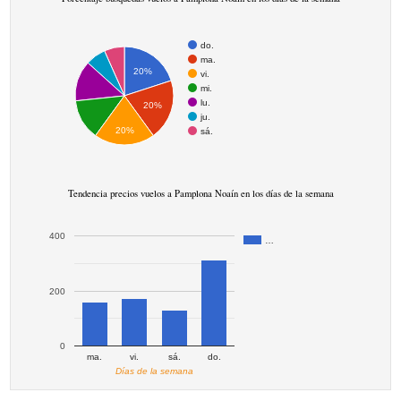
do.
ma.
20%
vi.
mi.
lu.
20%
ju.
20%
sá.
Tendencia precios vuelos a Pamplona Noaín en los días de la semana
400
…
200
0
ma.
vi.
sá.
do.
Días de la semana