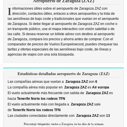
Aeropuerto de Zaragoza (ZAZ)
I
nformaciones útiles sobre el aeropuerto de Zaragoza ZAZ con
dirección, contactos útiles, enlaces a otros aeropuertos y la lista de
las aerolíneas de bajo coste y tradicionales que vuelan en el aeropuerto
de Zaragoza. Si debe llegar al aeropuerto de Zaragoza ZAZ en coche o
en transporte público, use el mapa interactivo con visión satelital o de
las calle. Si desea reservar un billete aéreo con destino al aeropuerto
de Zaragoza, compara los precios y ahorra antes de comprar. Con el
comparador de precios de Vuelos Europelowcost, puedes chequear las
tarifas y ofertas especiales de las aerolíneas bajo coste, de líneas y
agencias de viajes con una sola búsqueda.
Estadísticas detalladas aeropuerto de Zaragoza (ZAZ)
Las compañías aéreas que vuelan a
Zaragoza ZAZ
son
6
La compañía aérea más popular en
Zaragoza ZAZ
es
Air europa
El vuelo actualmente más frecuente con salida de
Zaragoza ZAZ
es
hacia
Tenerife Norte los rodeos TFN
El vuelo actualmente más con llegada a
Zaragoza ZAZ
sale
de
Tenerife Norte los rodeos TFN
Las ciudades conectadas directamente con
Zaragoza ZAZ
son
13
Porcentaje búsquedas vuelos a Zaragoza en los días de la semana