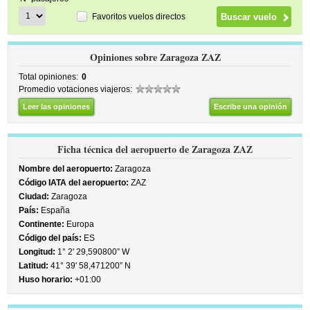
Favoritos vuelos directos
Opiniones sobre Zaragoza ZAZ
Total opiniones:
0
Promedio votaciones viajeros:
Leer las opiniones
Escribe una opinión
Ficha técnica del aeropuerto de Zaragoza ZAZ
Nombre del aeropuerto:
Zaragoza
Código IATA del aeropuerto:
ZAZ
Ciudad:
Zaragoza
País:
España
Continente:
Europa
Código del país:
ES
Longitud:
1° 2' 29,590800” W
Latitud:
41° 39' 58,471200” N
Huso horario:
+01:00