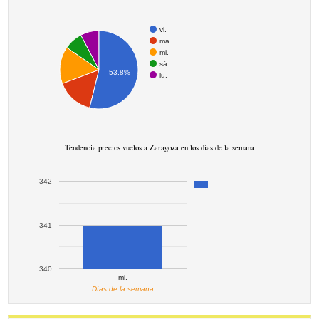
vi.
ma.
mi.
sá.
53.8%
lu.
Tendencia precios vuelos a Zaragoza en los días de la semana
342
…
341
340
mi.
Días de la semana