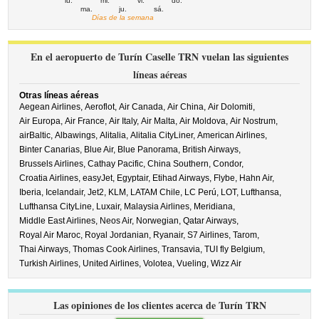
lu.
mi.
vi.
do.
ma.
ju.
sá.
Días de la semana
En el aeropuerto de Turín Caselle TRN vuelan las siguientes
líneas aéreas
Otras líneas aéreas
Aegean Airlines,
Aeroflot,
Air Canada,
Air China,
Air Dolomiti,
Air Europa,
Air France,
Air Italy,
Air Malta,
Air Moldova,
Air Nostrum,
airBaltic,
Albawings,
Alitalia,
Alitalia CityLiner,
American Airlines,
Binter Canarias,
Blue Air,
Blue Panorama,
British Airways,
Brussels Airlines,
Cathay Pacific,
China Southern,
Condor,
Croatia Airlines,
easyJet,
Egyptair,
Etihad Airways,
Flybe,
Hahn Air,
Iberia,
Icelandair,
Jet2,
KLM,
LATAM Chile,
LC Perú,
LOT,
Lufthansa,
Lufthansa CityLine,
Luxair,
Malaysia Airlines,
Meridiana,
Middle East Airlines,
Neos Air,
Norwegian,
Qatar Airways,
Royal Air Maroc,
Royal Jordanian,
Ryanair,
S7 Airlines,
Tarom,
Thai Airways,
Thomas Cook Airlines,
Transavia,
TUI fly Belgium,
Turkish Airlines,
United Airlines,
Volotea,
Vueling,
Wizz Air
Las opiniones de los clientes acerca de Turín TRN