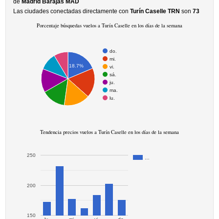
de
Madrid Barajas MAD
Las ciudades conectadas directamente con
Turín Caselle TRN
son
73
Porcentaje búsquedas vuelos a Turín Caselle en los días de la semana
do.
mi.
18.7%
vi.
sá.
ju.
ma.
lu.
Tendencia precios vuelos a Turín Caselle en los días de la semana
250
…
200
150