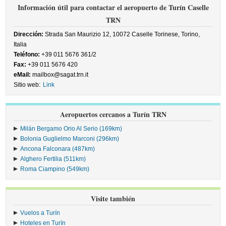
Información útil para contactar el aeropuerto de Turín Caselle
TRN
Dirección:
Strada San Maurizio 12, 10072 Caselle Torinese, Torino,
Italia
Teléfono:
+39 011 5676 361/2
Fax:
+39 011 5676 420
eMail:
mailbox@sagat.trn.it
Sitio web:
Link
Aeropuertos cercanos a Turín TRN
Milán Bergamo Orio Al Serio (169km)
Bolonia Guglielmo Marconi (296km)
Ancona Falconara (487km)
Alghero Fertilia (511km)
Roma Ciampino (549km)
Visite también
Vuelos a Turín
Hoteles en Turín