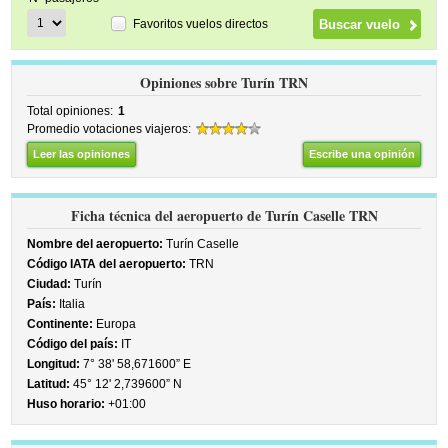
Favoritos vuelos directos
Opiniones sobre Turín TRN
Total opiniones:
1
Promedio votaciones viajeros:
Leer las opiniones
Escribe una opinión
Ficha técnica del aeropuerto de Turín Caselle TRN
Nombre del aeropuerto:
Turín Caselle
Código IATA del aeropuerto:
TRN
Ciudad:
Turín
País:
Italia
Continente:
Europa
Código del país:
IT
Longitud:
7° 38' 58,671600” E
Latitud:
45° 12' 2,739600” N
Huso horario:
+01:00