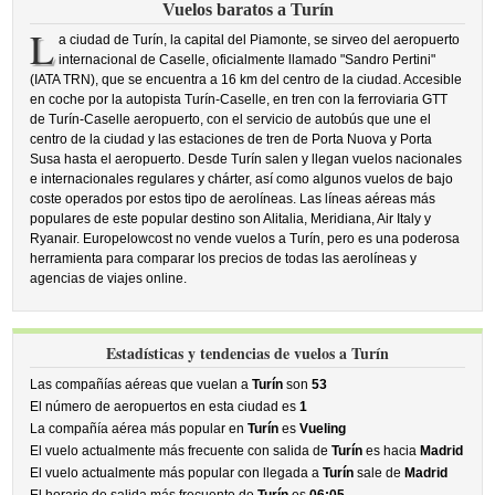
Vuelos baratos a Turín
L
a ciudad de Turín, la capital del Piamonte, se sirveo del aeropuerto
internacional de Caselle, oficialmente llamado "Sandro Pertini"
(IATA TRN), que se encuentra a 16 km del centro de la ciudad. Accesible
en coche por la autopista Turín-Caselle, en tren con la ferroviaria GTT
de Turín-Caselle aeropuerto, con el servicio de autobús que une el
centro de la ciudad y las estaciones de tren de Porta Nuova y Porta
Susa hasta el aeropuerto. Desde Turín salen y llegan vuelos nacionales
e internacionales regulares y chárter, así como algunos vuelos de bajo
coste operados por estos tipo de aerolíneas. Las líneas aéreas más
populares de este popular destino son Alitalia, Meridiana, Air Italy y
Ryanair. Europelowcost no vende vuelos a Turín, pero es una poderosa
herramienta para comparar los precios de todas las aerolíneas y
agencias de viajes online.
Estadísticas y tendencias de vuelos a Turín
Las compañías aéreas que vuelan a
Turín
son
53
El número de aeropuertos en esta ciudad es
1
La compañía aérea más popular en
Turín
es
Vueling
El vuelo actualmente más frecuente con salida de
Turín
es hacia
Madrid
El vuelo actualmente más popular con llegada a
Turín
sale de
Madrid