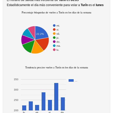
El horario de salida más frecuente de
Turín
es
06:05
Estadísticamente el día más conveniente para volar a
Turín
es el
lunes
Porcentaje búsquedas de vuelos a Turín en los días de la semana
mi.
vi.
sá.
22.2%
ju.
do.
ma.
lu.
Tendencia precios vuelos a Turín en los días de la semana
350
…
300
250
200
lu.
mi.
vi.
do.