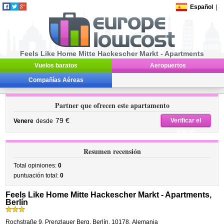
Español
|
Feels Like Home Mitte Hackescher Markt - Apartments
Vuelos baratos
Aeropuertos
Compañías Aéreas
Partner que ofrecen este apartamento
79 €
Verificar el
Venere
desde
precio
Resumen recensión
Total opiniones:
0
puntuación total:
0
Feels Like Home Mitte Hackescher Markt - Apartments,
Berlín
Rochstraße 9
,
Prenzlauer Berg,
Berlín
,
10178,
Alemania