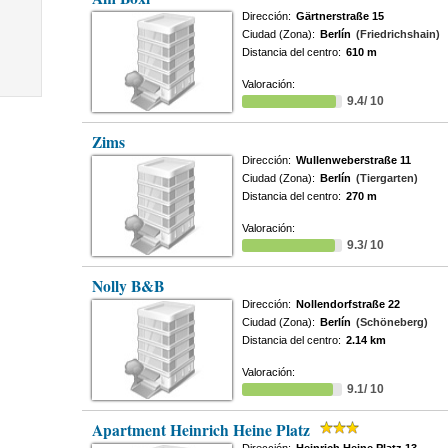
Dirección:
Gärtnerstraße 15
Ciudad (Zona):
Berlín
(Friedrichshain)
Distancia del centro:
610 m
Valoración:
9.4/ 10
Zims
Dirección:
Wullenweberstraße 11
Ciudad (Zona):
Berlín
(Tiergarten)
Distancia del centro:
270 m
Valoración:
9.3/ 10
Nolly B&B
Dirección:
Nollendorfstraße 22
Ciudad (Zona):
Berlín
(Schöneberg)
Distancia del centro:
2.14 km
Valoración:
9.1/ 10
Apartment Heinrich Heine Platz