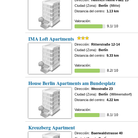
Dirección:
Heinrich Heine Platz 13
Ciudad (Zona):
Berlín
(Mitte)
Distancia del centro:
1.13 km
Valoración:
9.1/ 10
IMA Loft Apartments
Dirección:
Ritterstraße 12-14
Ciudad (Zona):
Berlín
Distancia del centro:
9.33 km
Valoración:
8.2/ 10
House Berlin Apartments am Bundesplatz
Dirección:
Wexstraße 23
Ciudad (Zona):
Berlín
(Wilmersdorf)
Distancia del centro:
4.22 km
Valoración:
8.1/ 10
Kreuzberg Apartment
Dirección:
Baerwaldstrasse 40