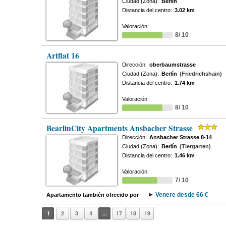
Ciudad (Zona):
Berlín
Distancia del centro:
3.02 km
Valoración:
8/ 10
Artflat 16
Dirección:
oberbaumstrasse
Ciudad (Zona):
Berlín
(Friedrichshain)
Distancia del centro:
1.74 km
Valoración:
8/ 10
BearlinCity Apartments Ansbacher Strasse
Dirección:
Ansbacher Strasse 8-14
Ciudad (Zona):
Berlín
(Tiergarten)
Distancia del centro:
1.46 km
Valoración:
7/ 10
Venere desde 66 €
Apartamento también ofrecido por
1
2
3
4
...
17
18
19