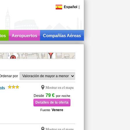
Español
|
tos
Aeropuertos
Compañías Aéreas
Ordenar por
nts
Mostrar en el mapa
79 €
Desde
por noche
Detalles de la oferta
Venere
Fuente
Mostrar en el mapa