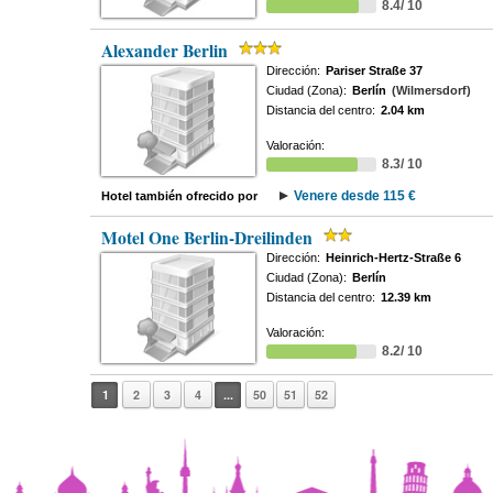
8.4/ 10
Alexander Berlin
Dirección:
Pariser Straße 37
Ciudad (Zona):
Berlín
(Wilmersdorf)
Distancia del centro:
2.04 km
Valoración:
8.3/ 10
Venere desde 115 €
Hotel también ofrecido por
Motel One Berlin-Dreilinden
Dirección:
Heinrich-Hertz-Straße 6
Ciudad (Zona):
Berlín
Distancia del centro:
12.39 km
Valoración:
8.2/ 10
1
2
3
4
...
50
51
52