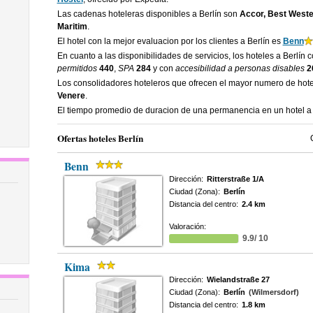
Las cadenas hoteleras disponibles a Berlín son
Accor, Best Wester
Maritim
.
El hotel con la mejor evaluacion por los clientes a Berlín es
Benn
En cuanto a las disponibilidades de servicios, los hoteles a Berlín 
permitidos
440
,
SPA
284
y con
accesibilidad a personas disables
2
Los consolidadores hoteleros que ofrecen el mayor numero de hote
Venere
.
El tiempo promedio de duracion de una permanencia en un hotel a 
Ofertas hoteles Berlín
Benn
Dirección:
Ritterstraße 1/A
Ciudad (Zona):
Berlín
Distancia del centro:
2.4 km
Valoración:
9.9/ 10
Kima
Dirección:
Wielandstraße 27
Ciudad (Zona):
Berlín
(Wilmersdorf)
Distancia del centro:
1.8 km