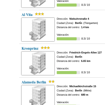
Valoración:
8.5/ 10
Al Vita
Dirección:
Niebuhrstraße 4
Ciudad (Zona):
Berlín
(Tiergarten)
Distancia del centro:
1.4 km
Valoración:
8.5/ 10
Kronprinz
Dirección:
Friedrich-Engels-Allee 127
Ciudad (Zona):
Berlín
Distancia del centro:
6.65 km
Valoración:
8.5/ 10
Alameda Berlin
Dirección:
Michaelkirchstraße 15
Ciudad (Zona):
Berlín
(Mitte)
Distancia del centro:
680 m
Valoración: