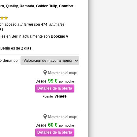
n, Quality, Ramada, Golden Tulip, Comfort,
.
con
acceso a internet
son
474
,
animales
61
.
les en Berlín actualmente son
Booking y
Berlín es de
2 dias
.
Ordenar por
Mostrar en el mapa
99 €
Desde
por noche
Detalles de la oferta
Venere
Fuente
Mostrar en el mapa
60 €
Desde
por noche
Detalles de la oferta