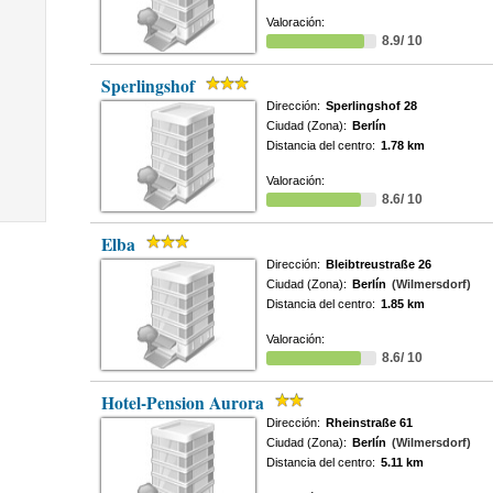
Valoración:
8.9/ 10
Sperlingshof
Dirección:
Sperlingshof 28
Ciudad (Zona):
Berlín
Distancia del centro:
1.78 km
Valoración:
8.6/ 10
Elba
Dirección:
Bleibtreustraße 26
Ciudad (Zona):
Berlín
(Wilmersdorf)
Distancia del centro:
1.85 km
Valoración:
8.6/ 10
Hotel-Pension Aurora
Dirección:
Rheinstraße 61
Ciudad (Zona):
Berlín
(Wilmersdorf)
Distancia del centro:
5.11 km