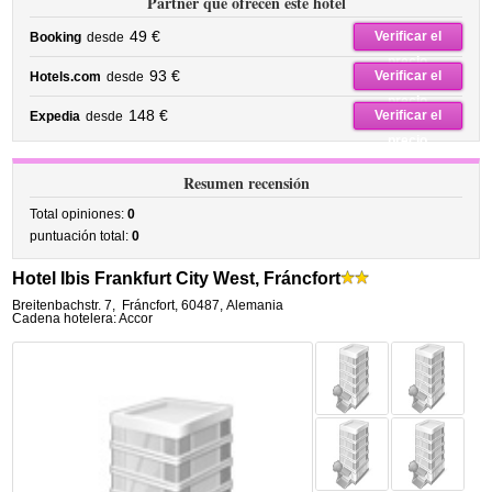
Partner que ofrecen este hotel
49 €
Verificar el
Booking
desde
precio
93 €
Verificar el
Hotels.com
desde
precio
148 €
Verificar el
Expedia
desde
precio
Resumen recensión
Total opiniones:
0
puntuación total:
0
Hotel Ibis Frankfurt City West, Fráncfort
Breitenbachstr. 7
,
Fráncfort
,
60487,
Alemania
Cadena hotelera: Accor